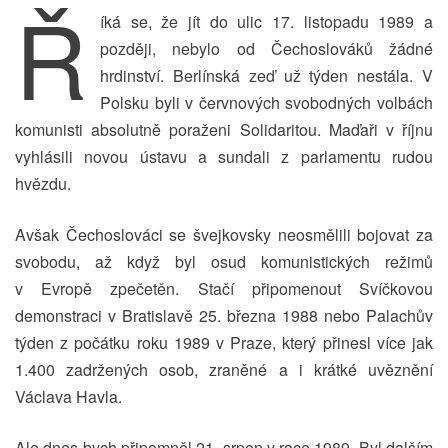
Ř
íká se, že jít do ulic 17. listopadu 1989 a
později, nebylo od Čechoslováků žádné
hrdinství. Berlínská zeď už týden nestála. V
Polsku byli v červnových svobodných volbách
komunisti absolutně poraženi Solidaritou. Maďaři v říjnu
vyhlásili novou ústavu a sundali z parlamentu rudou
hvězdu.
Avšak Čechoslováci se švejkovsky neosmělili bojovat za
svobodu, až když byl osud komunistických režimů
v Evropě zpečetěn. Stačí připomenout Svíčkovou
demonstraci v Bratislavě 25. března 1988 nebo Palachův
týden z počátku roku 1989 v Praze, který přinesl více jak
1.400 zadržených osob, zraněné a i krátké uvěznění
Václava Havla.
Ale dnes bych připomněl 21. srpen v roce 1989. Byl dalším