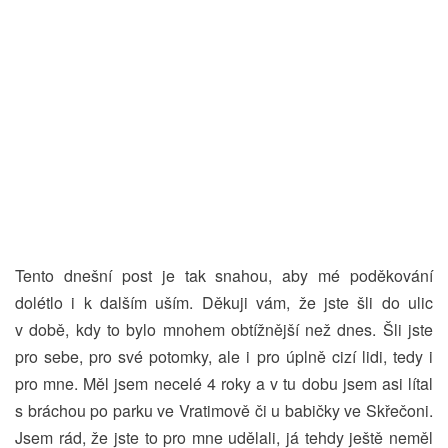
Tento dnešní post je tak snahou, aby mé poděkování
dolétlo i k dalším uším. Děkuji vám, že jste šli do ulic
v době, kdy to bylo mnohem obtížnější než dnes. Šli jste
pro sebe, pro své potomky, ale i pro úplně cizí lidi, tedy i
pro mne. Měl jsem necelé 4 roky a v tu dobu jsem asi lítal
s bráchou po parku ve Vratimově či u babičky ve Skřečoni.
Jsem rád, že jste to pro mne udělali, já tehdy ještě neměl