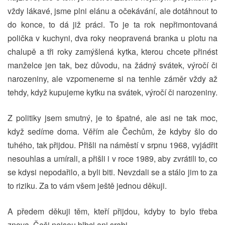
vždy lákavé, jsme plni elánu a očekávání, ale dotáhnout to
do konce, to dá již práci. To je ta rok nepřimontovaná
polička v kuchyni, dva roky neopravená branka u plotu na
chalupě a tři roky zamýšlená kytka, kterou chcete přinést
manželce jen tak, bez důvodu, na žádný svátek, výročí či
narozeniny, ale vzpomeneme si na tenhle záměr vždy až
tehdy, když kupujeme kytku na svátek, výročí či narozeniny.
Z politiky jsem smutný, je to špatné, ale asi ne tak moc,
když sedíme doma. Věřím ale Čechům, že kdyby šlo do
tuhého, tak přijdou. Přišli na náměstí v srpnu 1968, vyjádřit
nesouhlas a umírali, a přišli i v roce 1989, aby zvrátili to, co
se kdysi nepodařilo, a byli biti. Nevzdali se a stálo jim to za
to riziku. Za to vám všem ještě jednou děkuji.
A předem děkuji těm, kteří přijdou, kdyby to bylo třeba
znova. Češi nejsou blbci ani srabi.