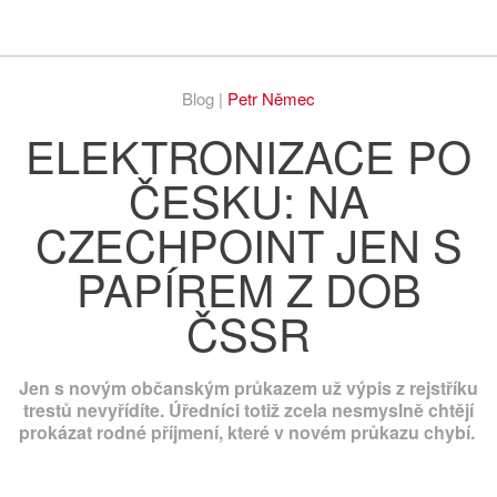
Respekt
Vy
Blog |
Petr Němec
ELEKTRONIZACE PO
ČESKU: NA
CZECHPOINT JEN S
PAPÍREM Z DOB
ČSSR
Jen s novým občanským průkazem už výpis z rejstříku
trestů nevyřídíte. Úředníci totiž zcela nesmyslně chtějí
prokázat rodné příjmení, které v novém průkazu chybí.