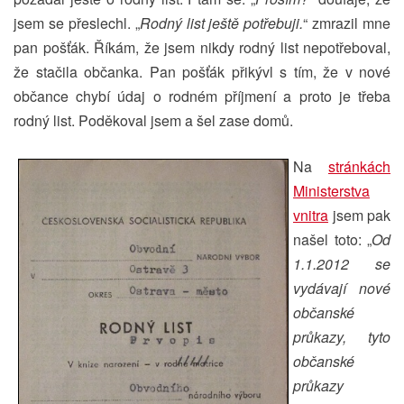
jsem se přeslechl. „
Rodný list ještě potřebuji.
“ zmrazil mne
pan pošťák. Říkám, že jsem nikdy rodný list nepotřeboval,
že stačila občanka. Pan pošťák přikývl s tím, že v nové
občance chybí údaj o rodném příjmení a proto je třeba
rodný list. Poděkoval jsem a šel zase domů.
Na
stránkách
Ministerstva
vnitra
jsem pak
našel toto: „
Od
1.1.2012 se
vydávají nové
občanské
průkazy, tyto
občanské
průkazy