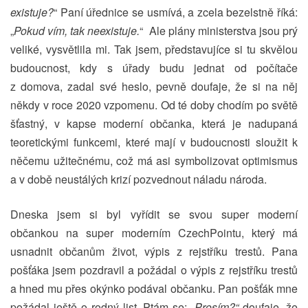
existuje?
“ Paní úřednice se usmívá, a zcela bezelstně říká:
„
Pokud vím, tak neexistuje.
“ Ale plány ministerstva jsou prý
veliké, vysvětlila mi. Tak jsem, představujíce si tu skvělou
budoucnost, kdy s úřady budu jednat od počítače
z domova, zadal své heslo, pevně doufaje, že si na něj
někdy v roce 2020 vzpomenu. Od té doby chodím po světě
šťastný, v kapse moderní občanka, která je nadupaná
teoretickými funkcemi, které mají v budoucnosti sloužit k
něčemu užitečnému, což má asi symbolizovat optimismus
a v době neustálých krizí pozvednout náladu národa.
Dneska jsem si byl vyřídit se svou super moderní
občankou na super moderním CzechPointu, který má
usnadnit občanům život, výpis z rejstříku trestů. Pana
pošťáka jsem pozdravil a požádal o výpis z rejstříku trestů
a hned mu přes okýnko podával občanku. Pan pošťák mne
požádal ještě o rodný list. Ptám se: „
Prosím?“
doufaje, že