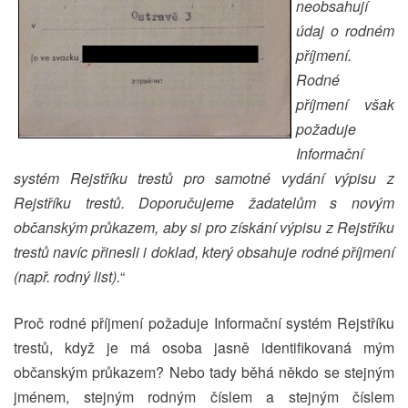
neobsahují
údaj o rodném
příjmení.
Rodné
příjmení však
požaduje
Informační
systém Rejstříku trestů pro samotné vydání výpisu z
Rejstříku trestů. Doporučujeme žadatelům s novým
občanským průkazem, aby si pro získání výpisu z Rejstříku
trestů navíc přinesli i doklad, který obsahuje rodné příjmení
(např. rodný list).
“
Proč rodné příjmení požaduje Informační systém Rejstříku
trestů, když je má osoba jasně identifikovaná mým
občanským průkazem? Nebo tady běhá někdo se stejným
jménem, stejným rodným číslem a stejným číslem