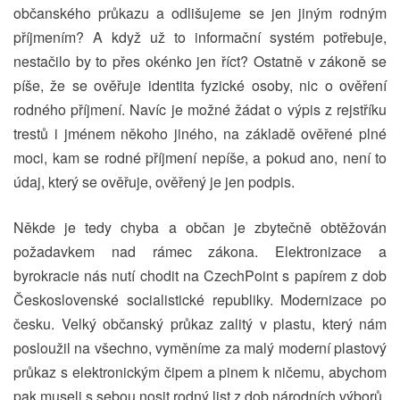
občanského průkazu a odlišujeme se jen jiným rodným
příjmením? A když už to informační systém potřebuje,
nestačilo by to přes okénko jen říct? Ostatně v zákoně se
píše, že se ověřuje identita fyzické osoby, nic o ověření
rodného příjmení. Navíc je možné žádat o výpis z rejstříku
trestů i jménem někoho jiného, na základě ověřené plné
moci, kam se rodné příjmení nepíše, a pokud ano, není to
údaj, který se ověřuje, ověřený je jen podpis.
Někde je tedy chyba a občan je zbytečně obtěžován
požadavkem nad rámec zákona. Elektronizace a
byrokracie nás nutí chodit na CzechPoint s papírem z dob
Československé socialistické republiky. Modernizace po
česku. Velký občanský průkaz zalitý v plastu, který nám
posloužil na všechno, vyměníme za malý moderní plastový
průkaz s elektronickým čipem a pinem k ničemu, abychom
pak museli s sebou nosit rodný list z dob národních výborů.