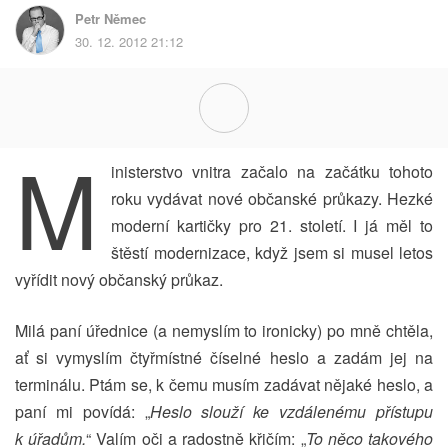
Petr Němec
30. 12. 2012 21:12
M
inisterstvo vnitra začalo na začátku tohoto
roku vydávat nové občanské průkazy. Hezké
moderní kartičky pro 21. století. I já měl to
štěstí modernizace, když jsem si musel letos
vyřídit nový občanský průkaz.
Milá paní úřednice (a nemyslím to ironicky) po mně chtěla,
ať si vymyslím čtyřmístné číselné heslo a zadám jej na
terminálu. Ptám se, k čemu musím zadávat nějaké heslo, a
paní mi povídá: „
Heslo slouží ke vzdálenému přístupu
k úřadům.
“ Valím oči a radostně křičím: „
To něco takového