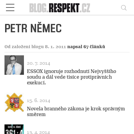
Respekt
Vy
PETR NĚMEC
Od založení blogu 8. 1. 2011
napsal 67 článků
20. 7. 2014
ESSOX ignoruje rozhodnutí Nejvyššího
soudu a dál vede tisíce protiprávních
exekucí.
15. 6. 2014
Novela branného zákona je krok správným
směrem
13. 4. 2014